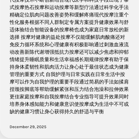
式按摩热石按摩和运动按摩等新型疗法通过科学化手法
精确定位肌肉问题改善姿势和缓解疼痛现代按摩注重个
性化服务根据不同人群制定专属方案提升健康效果与舒
适体验结合智能设备的按摩椅也成为家庭日常放松的新
选择 按摩对健康的益处按摩不仅能缓解肌肉酸痛还对
免疫力循环系统和心理健康有积极影响通过刺激血液流
动改善新陈代谢增强抵抗力按摩还可以减少焦虑和抑郁
情绪提升睡眠质量和生活幸福感长期规律按摩有助于保
持身体柔韧性和肌肉活力让身心处于最佳状态成为健康
管理的重要方式 自我护理与日常实践在日常生活中按
摩可以作为自我护理的重要手段通过简易的手法如揉肩
捏颈按脚底等帮助缓解紧张和压力结合泡澡和拉伸效果
更佳家庭按摩和自我按摩结合专业指导可提升效果同时
培养身体感知能力和健康意识使按摩成为生活中不可或
缺的健康习惯让身心获得持久的舒适与平衡
December 29, 2025