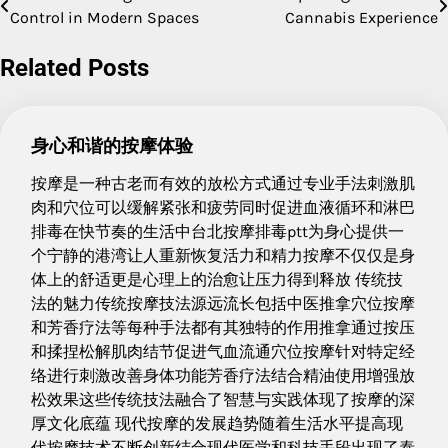
Control in Modern Spaces
Cannabis Experience
navigation
Related Posts
身心和谐的按摩体验
按摩是一种古老而有效的放松方式通过专业手法刺激肌
肉和穴位可以缓解紧张和疲劳同时促进血液循环和淋巴
排毒在快节奏的生活中台北按摩排毒ptt为身心提供一
个宁静的港湾让人重新恢复活力和精力按摩不仅仅是身
体上的舒适更是心理上的治愈让压力得到释放 传统技
法的魅力传统按摩技法源远流长包括中医推拿穴位按摩
和芳香疗法等每种手法都有其独特的作用推拿通过按压
和揉捏松解肌肉结节促进气血流通穴位按摩针对特定经
络进行刺激改善身体功能芳香疗法结合精油使用增强放
松效果这些传统技法融合了智慧与实践体现了按摩的深
厚文化底蕴 现代按摩的发展趋势随着生活水平提高现
代按摩技术不断创新结合现代医学和科技手段出现了泰